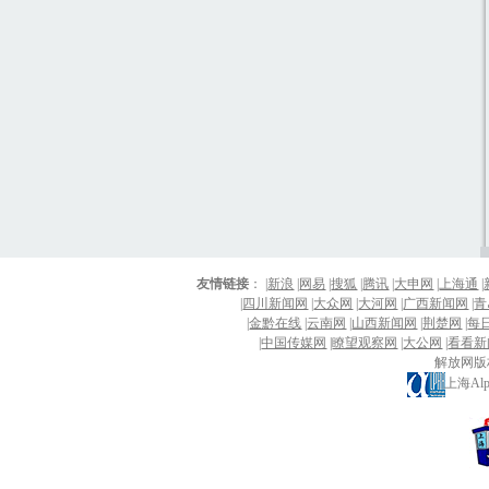
友情链接
： |
新浪
|
网易
|
搜狐
|
腾讯
|
大申网
|
上海通
|
|
四川新闻网
|
大众网
|
大河网
|
广西新闻网
|
青
|
金黔在线
|
云南网
|
山西新闻网
|
荆楚网
|
每
|
中国传媒网
|
瞭望观察网
|
大公网
|
看看新
解放网版
上海Al